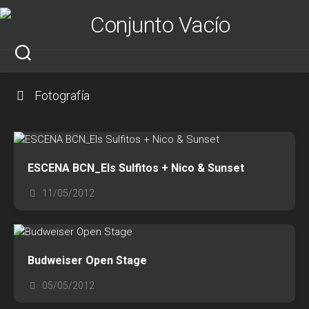
Saltar
al
contenido
Fotografía
ESCENA BCN_Els Sulfitos + Nico & Sunset
11/05/2012
Budweiser Open Stage
05/05/2012