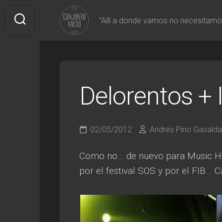
Saltar
al
"Allí a donde vamos no necesitamo
contenido
Delorentos +
02/05/2012
Andrés Pino Gavalda
Como no… de nuevo para Music Hall
por el festival SOS y por el FIB… C