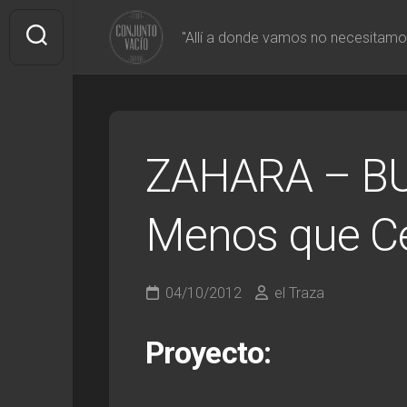
Saltar
al
"Allí a donde vamos no necesitamo
contenido
ZAHARA – BU
Menos que C
04/10/2012
el Traza
Proyecto: