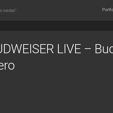
Portfo
s ruedas"
DWEISER LIVE – Budw
ero