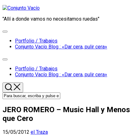
Saltar
al
"Allí a donde vamos no necesitamos ruedas"
contenido
Ampliar
el
Portfolio / Trabajos
menú
Padre
Conjunto Vacío Blog : «Dar cera, pulir cera»
de
la
Ampliar
página
el
Portfolio / Trabajos
actual
menú
Padre
Conjunto Vacío Blog : «Dar cera, pulir cera»
de
la
página
actual
JERO ROMERO – Music Hall y Menos
que Cero
15/05/2012
el Traza