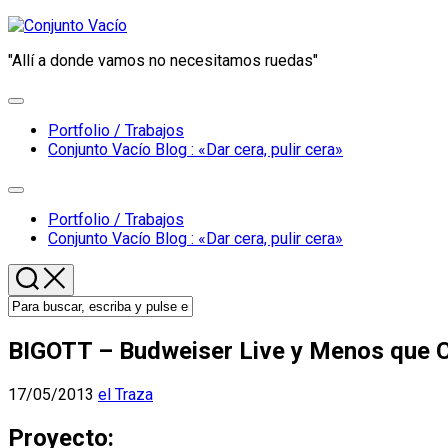
Saltar
al
"Allí a donde vamos no necesitamos ruedas"
contenido
Ampliar
el
Portfolio / Trabajos
menú
Padre
Conjunto Vacío Blog : «Dar cera, pulir cera»
de
la
Ampliar
página
el
Portfolio / Trabajos
actual
menú
Padre
Conjunto Vacío Blog : «Dar cera, pulir cera»
de
la
página
actual
BIGOTT – Budweiser Live y Menos que 
17/05/2013
el Traza
Proyecto: